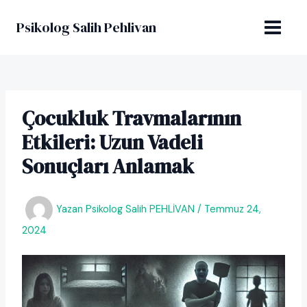
İçeriğe
Post
MAIN
atla
navigation
Psikolog Salih Pehlivan
MENU
Çocukluk Travmalarının
Etkileri: Uzun Vadeli
Sonuçları Anlamak
Yazan
Psikolog Salih PEHLİVAN
/
Temmuz 24,
2024