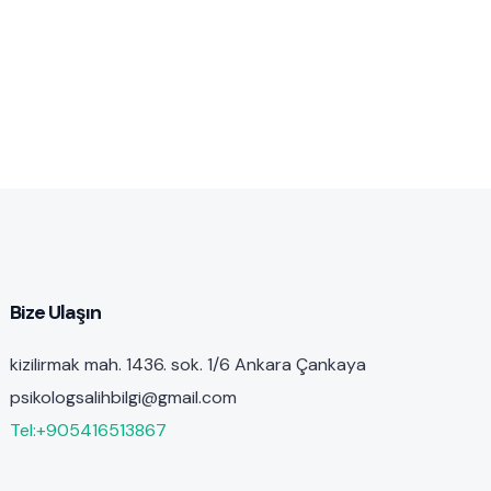
Bize Ulaşın
kizilirmak mah. 1436. sok. 1/6 Ankara Çankaya
psikologsalihbilgi@gmail.com
Tel:+905416513867