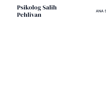
İçeriğe
Psikolog Salih
atla
ANA 
Pehlivan