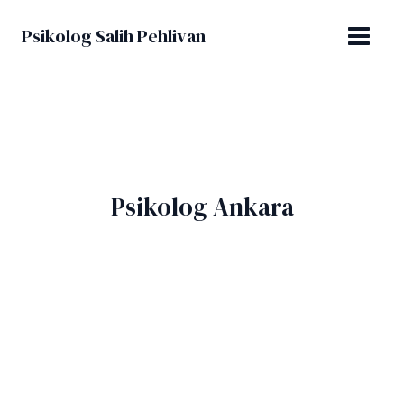
İçeriğe
MAIN
atla
Psikolog Salih Pehlivan
MENU
Psikolog Ankara