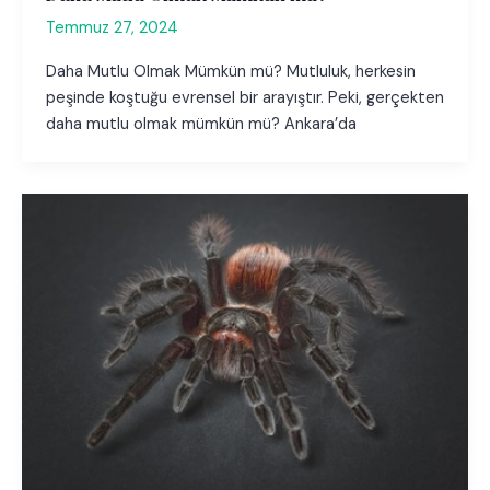
Temmuz 27, 2024
Daha Mutlu Olmak Mümkün mü? Mutluluk, herkesin
peşinde koştuğu evrensel bir arayıştır. Peki, gerçekten
daha mutlu olmak mümkün mü? Ankara’da