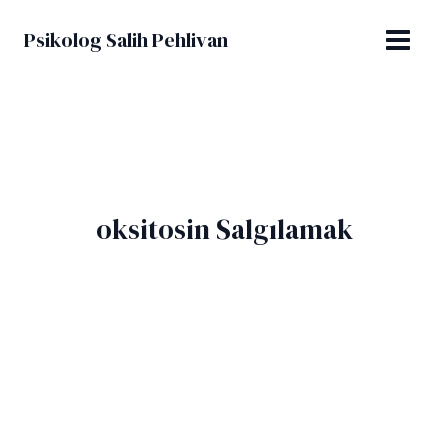
İçeriğe
MAIN
atla
Psikolog Salih Pehlivan
MENU
oksitosin Salgılamak