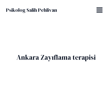
İçeriğe
MAIN
atla
Psikolog Salih Pehlivan
MENU
Ankara Zayıflama terapisi