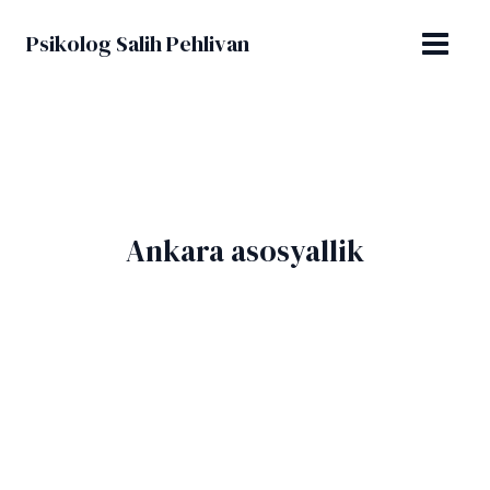
İçeriğe
MAIN
atla
Psikolog Salih Pehlivan
MENU
Ankara asosyallik