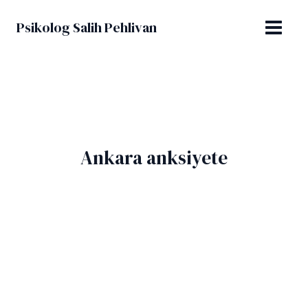
İçeriğe
MAIN
atla
Psikolog Salih Pehlivan
MENU
Ankara anksiyete